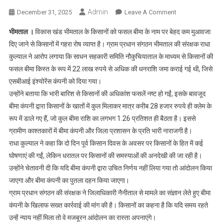
Admin
On
December 31, 2025
Leave A Comment
फसल
भीमताल ।
विकास खंड भीमताल के किसानों को फसल बीमा के नाम पर बेहद कम मुआवजा
बीमा
दिए जाने से किसानों में गहरा रोष व्याप्त है। ग्राम प्रधान संगठन भीमताल की संरक्षक राधा
में
कुल्याल ने आरोप लगाया कि साधन सहकारी समिति नौकुचियाताल के माध्यम से किसानों की
भारी
फसल बीमा किस्त के रूप में 22 लाख रुपये से अधिक की धनराशि जमा कराई गई थी, जिसे
गड़बड़ी
का
एसबीआई इंश्योरेंस कंपनी को दिया गया।
आरोप,
उन्होंने बताया कि भारी बारिश से किसानों की अधिकांश फसलें नष्ट हो गईं, इसके बावजूद
भीमताल
बीमा कंपनी द्वारा किसानों के खातों में कुल मिलाकर मात्र करीब 28 हजार रुपये ही क्लेम के
के
रूप में डाले गए हैं, जो कुल बीमा राशि का लगभग 1.26 प्रतिशत ही बैठता है। इससे
किसानों
ग्रामीण काश्तकारों में बीमा कंपनी और जिला प्रशासन के प्रति भारी नाराजगी है।
को
राधा कुल्याल ने कहा कि दो दिन पूर्व किसान दिवस के अवसर पर किसानों के हित में कई
मात्र
घोषणाएं की गईं, लेकिन धरातल पर किसानों की समस्याओं की अनदेखी की जा रही है।
1.26
उन्होंने चेतावनी दी कि यदि बीमा कंपनी द्वारा उचित निर्णय नहीं लिया गया तो आंदोलन किया
प्रतिशत
जाएगा और बीमा कंपनी का पुतला दहन किया जाएगा।
मुआवजा
ग्राम प्रधान संगठन की संरक्षक ने जिलाधिकारी नैनीताल से मामले का संज्ञान लेते हुए बीमा
कंपनी के खिलाफ सख्त कार्रवाई की मांग की है। किसानों का कहना है कि यदि समय रहते
उन्हें न्याय नहीं मिला तो वे मजबूरन आंदोलन का रास्ता अपनाएंगे।