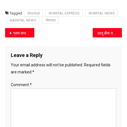
Tagged
Bhimtal
BHIMTAL EXPRESS
BHIMTAL NEWS
NAINITAL NEWS
भीमताल
Post
ग्राम सभा सोनगांव की पहली खुली बैठक आयोजित
आलू बीमा राशि कम मिलने पर विधायक कैड़ा ने जताई नाराजगी, एमडी उद्यान से की वार्ता
navigation
Leave a Reply
Your email address will not be published.
Required fields
are marked
*
Comment
*