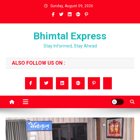
Skip
Sunday, August 09, 2026
to
content
Bhimtal Express
Stay Informed, Stay Ahead
ALSO FOLLOW US ON :