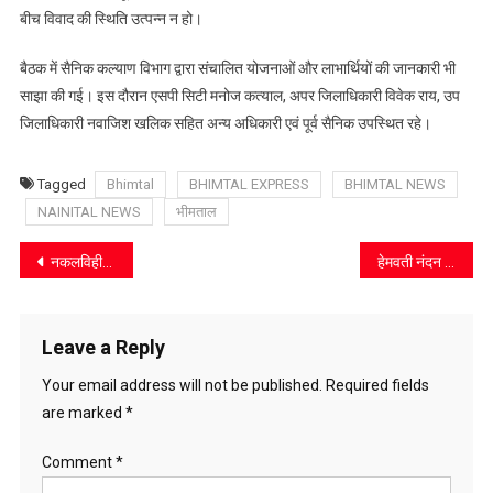
बीच विवाद की स्थिति उत्पन्न न हो।
बैठक में सैनिक कल्याण विभाग द्वारा संचालित योजनाओं और लाभार्थियों की जानकारी भी
साझा की गई। इस दौरान एसपी सिटी मनोज कत्याल, अपर जिलाधिकारी विवेक राय, उप
जिलाधिकारी नवाजिश खलिक सहित अन्य अधिकारी एवं पूर्व सैनिक उपस्थित रहे।
Tagged
Bhimtal
BHIMTAL EXPRESS
BHIMTAL NEWS
NAINITAL NEWS
भीमताल
Post
नकलविहीन परीक्षा से ही योग्य अभ्यर्थियों का चयन संभव: जीएस मर्तोलिया
हेमवती नंदन बहुगुणा की जयंती पर दुग्ध उत्पादकों को मिली प्रोत्साहन राशि
navigation
Leave a Reply
Your email address will not be published.
Required fields
are marked
*
Comment
*