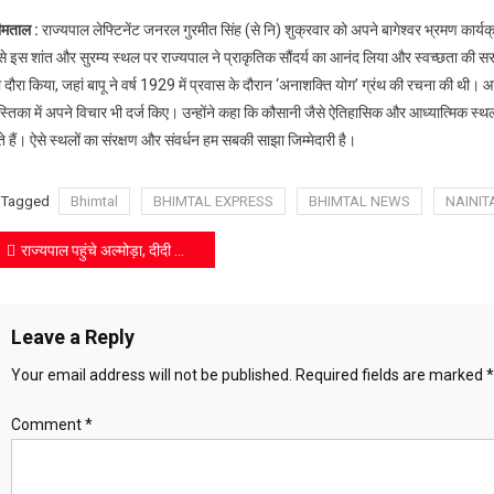
राज्यपाल
ीमताल :
राज्यपाल लेफ्टिनेंट जनरल गुरमीत सिंह (से नि) शुक्रवार को अपने बागेश्वर भ्रमण कार्यक्
पहुंचे
से इस शांत और सुरम्य स्थल पर राज्यपाल ने प्राकृतिक सौंदर्य का आनंद लिया और स्वच्छता की स
कौसानी,
 दौरा किया, जहां बापू ने वर्ष 1929 में प्रवास के दौरान ‘अनाशक्ति योग’ ग्रंथ की रचना की थी। 
अनाशक्ति
स्तिका में अपने विचार भी दर्ज किए। उन्होंने कहा कि कौसानी जैसे ऐतिहासिक और आध्यात्मिक स्थल 
आश्रम
में
ते हैं। ऐसे स्थलों का संरक्षण और संवर्धन हम सबकी साझा जिम्मेदारी है।
दी
श्रद्धांजलि
Tagged
Bhimtal
BHIMTAL EXPRESS
BHIMTAL NEWS
NAINIT
Post
राज्यपाल पहुंचे अल्मोड़ा, दीदी की रसोई का किया शुभारंभ
navigation
Leave a Reply
Your email address will not be published.
Required fields are marked
*
Comment
*