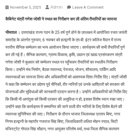
Admin
On
November 5, 2025
Leave A Comment
राज्य
कैबिनेट मंत्री गणेश जोशी ने स्थल का निरीक्षण कर ली अंतिम तैयारियों का जायजा
स्थापना
दिवस
भीमताल
। उत्तराखंड राज्य गठन के 25 वर्ष पूर्ण होने के उपलक्ष्य में आयोजित रजत जयंती
के
समारोह के अंतर्गत गुरुवार, 6 नवम्बर को हल्द्वानी के एम.बी. इंटर कॉलेज मैदान में राज्य
अवसर
स्तरीय सैनिक सम्मेलन का भव्य आयोजन किया जाएगा। कार्यक्रम की सभी तैयारियाँ पूर्ण
पर
कर ली गई हैं। सैनिक कल्याण, ग्राम्य विकास, कृषि, उद्यान एवं खाद्य प्रसंस्करण मंत्री
6
नवम्बर
गणेश जोशी ने बुधवार को सम्मेलन स्थल पर पहुँचकर तैयारियों का स्थलीय निरीक्षण
को
किया। उन्होंने मंच निर्माण, बैठक व्यवस्था, पेयजल, भोजन, शौचालय, पार्किंग आदि
हल्द्वानी
व्यवस्थाओं का जायजा लिया और अधिकारियों को आवश्यक दिशा-निर्देश दिए। मंत्री जोशी
में
ने कहा कि सम्मेलन का उद्देश्य पूर्व सैनिकों, वीर नारियों एवं उनके आश्रितों को सरकार की
भव्य
योजनाओं और सुविधाओं की जानकारी प्रदान करना है। उन्होंने अधिकारियों को निर्देश दिए
सैनिक
कि किसी भी आगंतुक को किसी प्रकार की असुविधा न हो, इसका विशेष ध्यान रखा जाए।
सम्मेलन
उन्होंने कहा कि कार्यक्रम में सम्मानित की जाने वाली वीर नारियों के लिए विशेष बैठने की
व्यवस्था सुनिश्चित की जाए। निरीक्षण के दौरान भाजपा जिलाध्यक्ष प्रताप बिष्ट, नगर
निगम हल्द्वानी के महापौर गजराज सिंह बिष्ट, जिलाधिकारी ललित मोहन रयाल, सिटी
मजिस्ट्रेट गोपाल सिंह चौहान, नगर आयुक्त परितोष वर्मा, तथा जिला सैनिक कल्याण