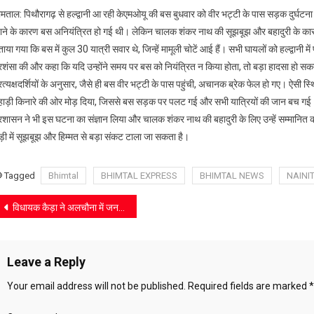
होने
ीमताल: पिथौरागढ़ से हल्द्वानी आ रही केएमओयू की बस बुधवार को वीर भट्टी के पास सड़क दुर्घटना
से
ाने के कारण बस अनियंत्रित हो गई थी। लेकिन चालक शंकर नाथ की सूझबूझ और बहादुरी के का
हल्द्वानी
ाया गया कि बस में कुल 30 यात्री सवार थे, जिन्हें मामूली चोटें आई हैं। सभी घायलों को हल्द्वान
आ
्रशंसा की और कहा कि यदि उन्होंने समय पर बस को नियंत्रित न किया होता, तो बड़ा हादसा हो स
रही
बससड़क
्रत्यक्षदर्शियों के अनुसार, जैसे ही बस वीर भट्टी के पास पहुंची, अचानक ब्रेक फेल हो गए। ऐसी
पर
हाड़ी किनारे की ओर मोड़ दिया, जिससे बस सड़क पर पलट गई और सभी यात्रियों की जान बच गई
पलटी
्रशासन ने भी इस घटना का संज्ञान लिया और चालक शंकर नाथ की बहादुरी के लिए उन्हें सम्मानित
ड़ी में सूझबूझ और हिम्मत से बड़ा संकट टाला जा सकता है।
Tagged
Bhimtal
BHIMTAL EXPRESS
BHIMTAL NEWS
NAINI
Post
विधायक कैड़ा ने अलचौना में जनता दरबार लगाकर सुनीं ग्रामीणों की समस्याएँ,
navigation
Leave a Reply
Your email address will not be published.
Required fields are marked
*