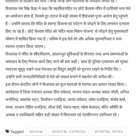
वातावरण से सराबोर कर दिया।जगह जगह लोग भोलेनाथ के जयकारे लगाते रहे।
शुभारम्भ,
विधायक राम सिंह कैड़ा ने कहा कि महाशिवरात्रि पर छोटे कैलाश मंदिर में प्रतिवर्ष भव्य मेले
विधायक
का आयोजन होता है, जिसमें दूर-दराज से बड़ी संख्या में शिवभक्त पूजा-अर्चना हेतु पहुंचते
कैड़ा
हैं। उन्होंने बताया कि मंदिर के समग्र विकास एवं पर्यटन से जोड़ने के लिए लगातार प्रयास
व
किए जा रहे हैं। छोटे कैलाश मंदिर को ‘मंदिर माला मिशन योजना’ से जोड़ने हेतु मुख्यमंत्री
जिला
घोषणा में शामिल किया गया है। भविष्य में इस मेले को और अधिक सुव्यवस्थित व भव्य
पंचायत
स्वरूप प्रदान किया जाएगा।
अध्यक्ष
विधायक ने मंदिर के सौंदर्यीकरण, आधारभूत सुविधाओं के विस्तार तथा अन्य समस्याओं के
रहीं
समाधान के लिए निरंतर कार्य किए जाने की बात कही। साथ ही पुलिस प्रशासन को सुरक्षा
मौजूद
व्यवस्था सुदृढ़ रखने तथा पेयजल एवं विद्युत आपूर्ति को दुरुस्त रखने के निर्देश दिए।
उन्होंने सभी जनप्रतिनिधियों से मेले को सफल बनाने में सहयोग की अपील की।
इस दौरान क्षेत्रीय लोगों ने विधायक का फूल मालाओं से स्वागत कर आभार व्यक्त किया।
कार्यक्रम में जिला पंचायत अध्यक्ष दीपा दर्मवाल, भाजपा मंडल अध्यक्ष कमल जोशी, अनिल
चनोतिया, कमलेश भट्ट, तिलोचन पलड़िया, आनंद दर्मवाल, उमेश पलड़िया, संतोष शर्मा,
राघव, प्रधान रोहित पलड़िया, लीला देवी, पंकज महरा, महेश बेलवाल, मंदिर समिति के
अध्यक्ष व पदाधिकारी सहित बड़ी संख्या में शिवभक्त एवं ग्रामीणजन उपस्थित रहे।
Tagged
Bhimtal
BHIMTAL EXPRESS
BHIMTAL NEWS