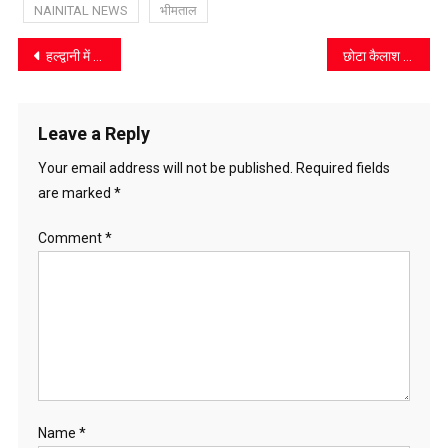
NAINITAL NEWS
भीमताल
Post
हल्द्वानी में जनसुनवाई: आयुक्त दीपक रावत ने भूमि विवाद से धोखाधड़ी तक के मामलों में दिए त्वरित निर्देश
छोटा कैलाश धाम में मेले का शुभारंभ, कल होगा विशाल भंडारे का आयोजन
navigation
Leave a Reply
Your email address will not be published.
Required fields
are marked
*
Comment
*
Name
*