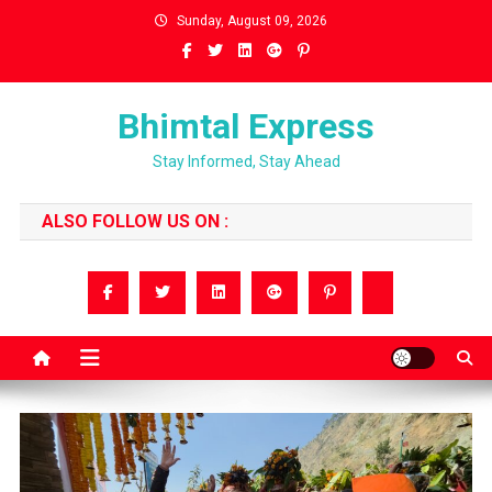
Skip
Sunday, August 09, 2026
to
content
Bhimtal Express
Stay Informed, Stay Ahead
ALSO FOLLOW US ON :