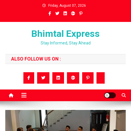
Skip
Friday, August 07, 2026
to
content
Bhimtal Express
Stay Informed, Stay Ahead
ALSO FOLLOW US ON :