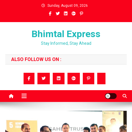
Skip
Sunday, August 09, 2026
to
content
Bhimtal Express
Stay Informed, Stay Ahead
ALSO FOLLOW US ON :