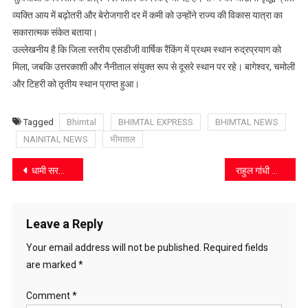
व्यक्ति आय में बढ़ोतरी और बेरोजगारी दर में कमी को उन्होंने राज्य की विकास यात्रा का
सकारात्मक संकेत बताया।
उल्लेखनीय है कि जिला स्तरीय एसडीजी वार्षिक रैंकिंग में प्रथम स्थान रुद्रप्रयाग को
मिला, जबकि उत्तरकाशी और नैनीताल संयुक्त रूप से दूसरे स्थान पर रहे। बागेश्वर, चमोली
और टिहरी को तृतीय स्थान प्राप्त हुआ।
Tagged
Bhimtal
BHIMTAL EXPRESS
BHIMTAL NEWS
NAINITAL NEWS
भीमताल
Post
धामी सरकार की योजना से बदली जिंदगी, कोटाबाग की भावना देवी बनीं आत्मनिर्भरता की मिसाल
राहुल गांधी की अल्मोड़ा जनसभा को सफल बनाने में जुटी कांग्रेस, ओखलकांडा में किया जनसंपर्क
navigation
Leave a Reply
Your email address will not be published.
Required fields
are marked
*
Comment
*