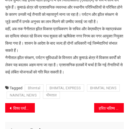
मनीष कुमार सिंह इससे पहले हल्द्वानी में उप जिलाधिकारी (एसडीएम) के रूप में कार्य कर
कुमार
चुके हैं। कुमाऊं क्षेत्र की प्रशासनिक व्यवस्था और स्थानीय परिस्थितियों से परिचित होने
सिंह
के कारण उनकी नई तैनाती को महत्वपूर्ण माना जा रहा है। पर्यटन और झील संरक्षण से
को,
जुड़े कार्यों में उनके अनुभव का लाभ मिलने की उम्मीद जताई जा रही है।
विजय
वहीं, अब तक नैनीताल झील विकास प्राधिकरण के सचिव और केएमवीएन के महाप्रबंधक
नाथ
का दायित्व संभाल रहे विजय नाथ शुक्ला को ऋषिकेश नगर निगम का नगर आयुक्त नियुक्त
शुक्ला
किया गया है। शासन के आदेश के बाद जल्द ही दोनों अधिकारी नई जिम्मेदारियां संभाल
बने
सकते हैं।
ऋषिकेश
नैनीताल झील संरक्षण, पर्यटन सुविधाओं के विस्तार और कुमाऊं क्षेत्र में विकास कार्यों को
नगर
लेकर यह बदलाव अहम माना जा रहा है। प्रशासनिक हलकों में चर्चा है कि नई तैनातियों से
आयुक्त
कई लंबित योजनाओं को गति मिल सकती है।
Tagged
Bhimtal
BHIMTAL EXPRESS
BHIMTAL NEWS
NAINITAL NEWS
भीमताल
Post
विश्व पर्यावरण दिवस पर भीमताल पहुंचेेंगे सीएम धामी, 3000 बोगनवेलिया पौधों से हरियाली बढ़ाने की तैयारी
हरित भविष्य के लिए पर्यावरण संरक्षण को जन आंदोलन बनाएं : राज्यपाल
navigation