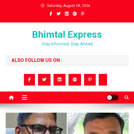
Skip
Saturday, August 08, 2026
to
content
Bhimtal Express
Stay Informed, Stay Ahead
ALSO FOLLOW US ON :