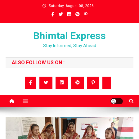
Skip
Saturday, August 08, 2026
to
content
Bhimtal Express
Stay Informed, Stay Ahead
ALSO FOLLOW US ON :