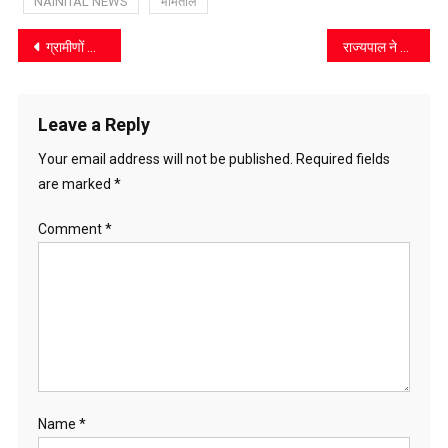
NAINITAL NEWS
भीमताल
Post
ग्रामीणों की समस्याएं सुन विधायक कैड़ा ने अधिकारियों को दिए समाधान के निर्देश
राज्यपाल ने किया 20वें गवर्नर्स कप गोल्फ टूर्नामेंट का शुभारंभ
navigation
Leave a Reply
Your email address will not be published.
Required fields
are marked
*
Comment
*
Name
*