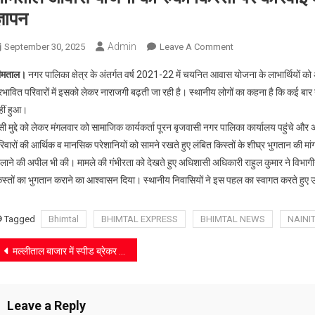
्ञापन
Admin
On
September 30, 2025
Leave A Comment
भीमताल
ीमताल।
नगर पालिका क्षेत्र के अंतर्गत वर्ष 2021-22 में चयनित आवास योजना के लाभार्थियों को अब त
आवास
्रभावित परिवारों में इसको लेकर नाराजगी बढ़ती जा रही है। स्थानीय लोगों का कहना है कि कई बार
योजना
हीं हुआ।
की
ी मुद्दे को लेकर मंगलवार को सामाजिक कार्यकर्ता पूरन बृजवासी नगर पालिका कार्यालय पहुंचे और अ
रुकी
किस्तों
रिवारों की आर्थिक व मानसिक परेशानियों को सामने रखते हुए लंबित किस्तों के शीघ्र भुगतान की
पर
िलाने की अपील भी की। मामले की गंभीरता को देखते हुए अधिशासी अधिकारी राहुल कुमार ने विभाग
कार्रवाई
िस्तों का भुगतान कराने का आश्वासन दिया। स्थानीय निवासियों ने इस पहल का स्वागत करते हुए
की
मांग,
Tagged
Bhimtal
BHIMTAL EXPRESS
BHIMTAL NEWS
NAINI
सामाजिक
कार्यकर्ता
Post
मल्लीताल बाजार में स्पीड ब्रेकर निर्माण की मांग, व्यापारियों ने सौंपा ज्ञापन
ने
navigation
सौंपा
ज्ञापन
Leave a Reply