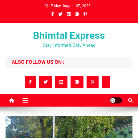
Skip
Friday, August 07, 2026
to
content
Bhimtal Express
Stay Informed, Stay Ahead
ALSO FOLLOW US ON :