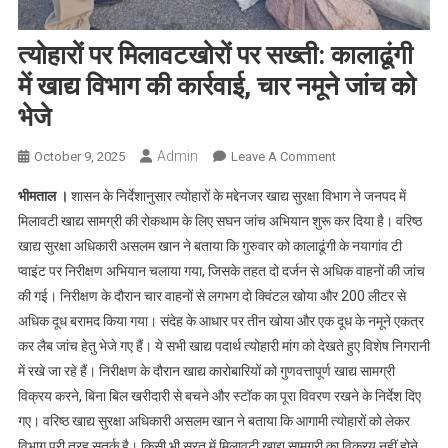
त्योहारों पर मिलावटखोरों पर सख्ती: कालाढूंगी
में खाद्य विभाग की कार्रवाई, चार नमूने जांच को
भेजे
Admin
On
October 9, 2025
Leave A Comment
त्योहारों
भीमताल ।
शासन के निर्देशानुसार त्योहारों के मद्देनजर खाद्य सुरक्षा विभाग ने जनपद में
पर
मिलावटी खाद्य सामग्री की रोकथाम के लिए सघन जांच अभियान शुरू कर दिया है। वरिष्ठ
मिलावटखोरों
खाद्य सुरक्षा अधिकारी असलम खान ने बताया कि गुरुवार को कालाढूंगी के नयागांव टी
पर
प्वाइंट पर निरीक्षण अभियान चलाया गया, जिसके तहत दो दर्जन से अधिक वाहनों की जांच
सख्ती:
कालाढूंगी
की गई। निरीक्षण के दौरान चार वाहनों से लगभग दो क्विंटल खोया और 200 लीटर से
में
अधिक दूध बरामद किया गया। संदेह के आधार पर तीन खोया और एक दूध के नमूने एकत्र
खाद्य
कर लैब जांच हेतु भेजे गए हैं। ये सभी खाद्य पदार्थ त्योहारी मांग को देखते हुए विशेष निगरानी
विभाग
में रखे जा रहे हैं। निरीक्षण के दौरान खाद्य कारोबारियों को गुणवत्तापूर्ण खाद्य सामग्री
की
विक्रय करने, बिना बिल खरीदारी से बचने और स्टॉक का पूरा विवरण रखने के निर्देश दिए
कार्रवाई,
गए। वरिष्ठ खाद्य सुरक्षा अधिकारी असलम खान ने बताया कि आगामी त्योहारों को लेकर
चार
विभाग पूरी तरह सतर्क है। किसी भी सूरत में मिलावटी खाद्य सामग्री का विक्रय नहीं होने