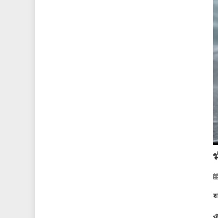
भ
श
भ