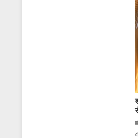
श
र
भ