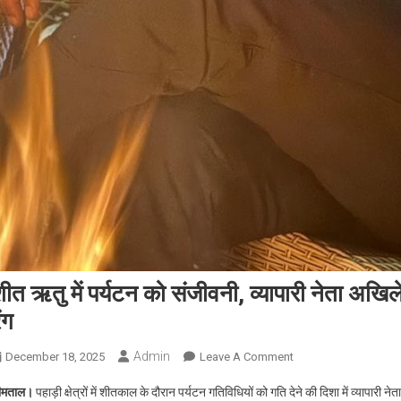
ीत ऋतु में पर्यटन को संजीवनी, व्यापारी नेता अखिल
ंग
Admin
On
December 18, 2025
Leave A Comment
शीत
ीमताल।
पहाड़ी क्षेत्रों में शीतकाल के दौरान पर्यटन गतिविधियों को गति देने की दिशा में व्यापारी
ऋतु