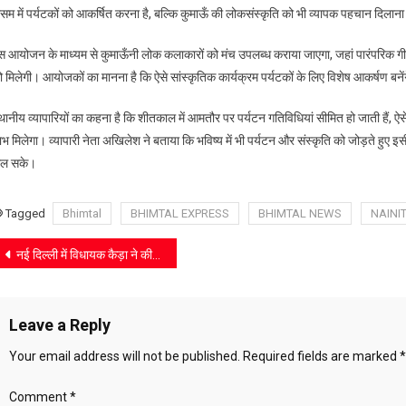
सम में पर्यटकों को आकर्षित करना है, बल्कि कुमाऊँ की लोकसंस्कृति को भी व्यापक पहचान दिलाना
में
पर्यटन
स आयोजन के माध्यम से कुमाऊँनी लोक कलाकारों को मंच उपलब्ध कराया जाएगा, जहां पारंपरिक गीत
को
 मिलेगी। आयोजकों का मानना है कि ऐसे सांस्कृतिक कार्यक्रम पर्यटकों के लिए विशेष आकर्षण बनेंगे
संजीवनी,
व्यापारी
थानीय व्यापारियों का कहना है कि शीतकाल में आमतौर पर पर्यटन गतिविधियां सीमित हो जाती हैं, ऐसे
नेता
भ मिलेगा। व्यापारी नेता अखिलेश ने बताया कि भविष्य में भी पर्यटन और संस्कृति को जोड़ते हुए इ
अखिलेश
िल सके।
के
प्रयासों
से
Tagged
Bhimtal
BHIMTAL EXPRESS
BHIMTAL NEWS
NAINI
उभरेगा
Post
कुमाऊँ
नई दिल्ली में विधायक कैड़ा ने की भाजपा के नवनियुक्त राष्ट्रीय कार्यकारी अध्यक्ष नितिन नवीन से शिष्टाचार भेंट
का
navigation
लोक
रंग
Leave a Reply
Your email address will not be published.
Required fields are marked
*
Comment
*