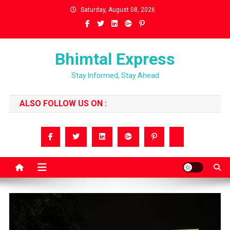
Skip
Saturday, August 08, 2026
to
content
Bhimtal Express
Stay Informed, Stay Ahead
ALSO FOLLOW US ON :