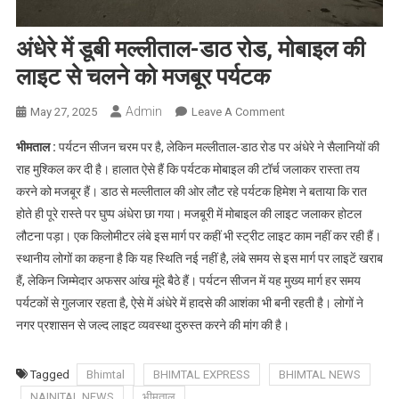
अंधेरे में डूबी मल्लीताल-डाठ रोड, मोबाइल की
लाइट से चलने को मजबूर पर्यटक
Admin
On
May 27, 2025
Leave A Comment
अंधेरे
भीमताल :
पर्यटन सीजन चरम पर है, लेकिन मल्लीताल-डाठ रोड पर अंधेरे ने सैलानियों की
में
राह मुश्किल कर दी है। हालात ऐसे हैं कि पर्यटक मोबाइल की टॉर्च जलाकर रास्ता तय
डूबी
करने को मजबूर हैं। डाठ से मल्लीताल की ओर लौट रहे पर्यटक हिमेश ने बताया कि रात
मल्लीताल-
होते ही पूरे रास्ते पर घुप्प अंधेरा छा गया। मजबूरी में मोबाइल की लाइट जलाकर होटल
डाठ
रोड,
लौटना पड़ा। एक किलोमीटर लंबे इस मार्ग पर कहीं भी स्ट्रीट लाइट काम नहीं कर रही हैं।
मोबाइल
स्थानीय लोगों का कहना है कि यह स्थिति नई नहीं है, लंबे समय से इस मार्ग पर लाइटें खराब
की
हैं, लेकिन जिम्मेदार अफसर आंख मूंदे बैठे हैं। पर्यटन सीजन में यह मुख्य मार्ग हर समय
लाइट
पर्यटकों से गुलजार रहता है, ऐसे में अंधेरे में हादसे की आशंका भी बनी रहती है। लोगों ने
से
नगर प्रशासन से जल्द लाइट व्यवस्था दुरुस्त करने की मांग की है।
चलने
को
Tagged
Bhimtal
BHIMTAL EXPRESS
BHIMTAL NEWS
मजबूर
NAINITAL NEWS
भीमताल
पर्यटक