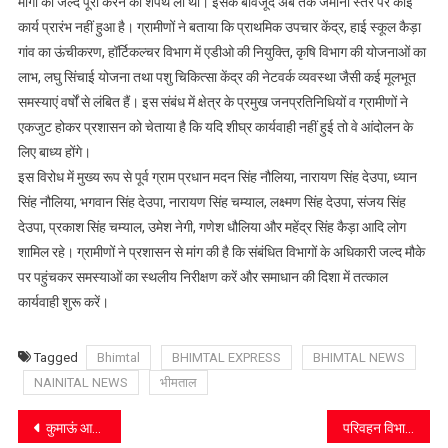
मांगों को जल्द पूरा करने की शपथ ली थी। इसके बावजूद अब तक जमीनी स्तर पर कोई
जन
कार्य प्रारंभ नहीं हुआ है। ग्रामीणों ने बताया कि प्राथमिक उपचार केंद्र, हाई स्कूल कैड़ा
आंदोलन
गांव का ऊंचीकरण, हॉर्टिकल्चर विभाग में एडीओ की नियुक्ति, कृषि विभाग की योजनाओं का
करेंगे
लाभ, लघु सिंचाई योजना तथा पशु चिकित्सा केंद्र की नेटवर्क व्यवस्था जैसी कई मूलभूत
समस्याएं वर्षों से लंबित हैं। इस संबंध में क्षेत्र के प्रमुख जनप्रतिनिधियों व ग्रामीणों ने
एकजुट होकर प्रशासन को चेताया है कि यदि शीघ्र कार्यवाही नहीं हुई तो वे आंदोलन के
लिए बाध्य होंगे।
इस विरोध में मुख्य रूप से पूर्व ग्राम प्रधान मदन सिंह नौलिया, नारायण सिंह देउपा, ध्यान
सिंह नौलिया, भगवान सिंह देउपा, नारायण सिंह चम्याल, लक्ष्मण सिंह देउपा, संजय सिंह
देउपा, प्रकाश सिंह चम्याल, उमेश नेगी, गणेश धौलिया और महेंद्र सिंह कैड़ा आदि लोग
शामिल रहे। ग्रामीणों ने प्रशासन से मांग की है कि संबंधित विभागों के अधिकारी जल्द मौके
पर पहुंचकर समस्याओं का स्थलीय निरीक्षण करें और समाधान की दिशा में तत्काल
कार्यवाही शुरू करें।
Tagged
Bhimtal
BHIMTAL EXPRESS
BHIMTAL NEWS
NAINITAL NEWS
भीमताल
Post
कुमाऊं आयुक्त ने की आपदा प्रबंधन और जमीनी विवादों की समीक्षा, अधिकारियों को दिए जरूरी निर्देश
परिवहन विभाग का सख्त चेकिंग अभियान