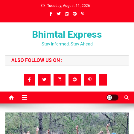
Skip
Tuesday, August 11, 2026
to
content
Bhimtal Express
Stay Informed, Stay Ahead
ALSO FOLLOW US ON :