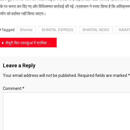
प्रशासन
ौके पर चस्पा कर दिए गए और विधिसम्मत कार्रवाई की गई।प्रशासन ने स्पष्ट किया है कि अतिक्र
का
र्माण को बर्दाश्त नहीं किया जाएगा।
डंडा,
150
Tagged
Bhimtal
BHIMTAL EXPRESS
BHIMTAL NEWS
NAINI
चालान
किए
Post
सेंचुरी मिल लालकुआं में श्रमिक दिवस पर चला मतदाता जागरूकता अभियान
गए
navigation
Leave a Reply
Your email address will not be published.
Required fields are marked
*
Comment
*