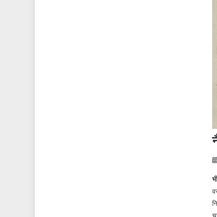
भ
व
न
च