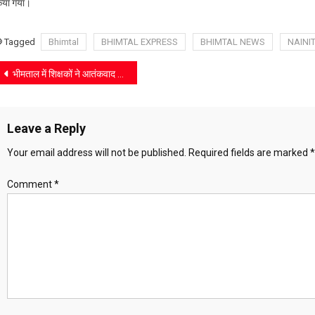
िया गया।
जागरूकता
अभियान
Tagged
Bhimtal
BHIMTAL EXPRESS
BHIMTAL NEWS
NAINI
Post
भीमताल में शिक्षकों ने आतंकवाद के खिलाफ निकाला कैंडल मार्च
navigation
Leave a Reply
Your email address will not be published.
Required fields are marked
*
Comment
*