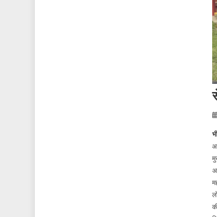
भ
आ
मु
अ
म
लो
क