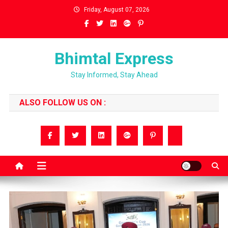
Skip
Friday, August 07, 2026
to
content
Bhimtal Express
Stay Informed, Stay Ahead
ALSO FOLLOW US ON :