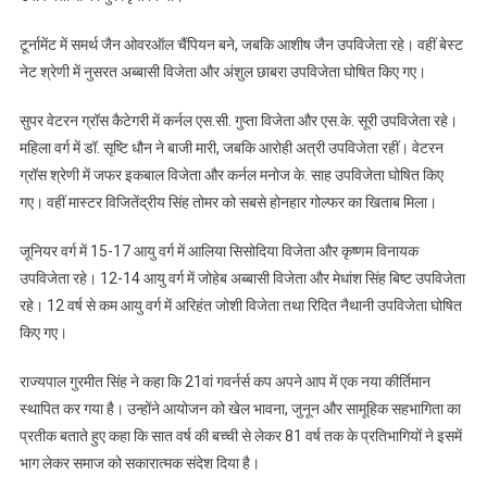
समापन,
समर्थ
टूर्नामेंट में समर्थ जैन ओवरऑल चैंपियन बने, जबकि आशीष जैन उपविजेता रहे। वहीं बेस्ट
जैन
नेट श्रेणी में नुसरत अब्बासी विजेता और अंशुल छाबरा उपविजेता घोषित किए गए।
बने
ओवरऑल
सुपर वेटरन ग्रॉस कैटेगरी में कर्नल एस.सी. गुप्ता विजेता और एस.के. सूरी उपविजेता रहे।
चैंपियन
महिला वर्ग में डॉ. सृष्टि धौन ने बाजी मारी, जबकि आरोही अत्री उपविजेता रहीं। वेटरन
ग्रॉस श्रेणी में जफर इकबाल विजेता और कर्नल मनोज के. साह उपविजेता घोषित किए
गए। वहीं मास्टर विजितेंद्रीय सिंह तोमर को सबसे होनहार गोल्फर का खिताब मिला।
जूनियर वर्ग में 15-17 आयु वर्ग में आलिया सिसोदिया विजेता और कृष्णम विनायक
उपविजेता रहे। 12-14 आयु वर्ग में जोहेब अब्बासी विजेता और मेधांश सिंह बिष्ट उपविजेता
रहे। 12 वर्ष से कम आयु वर्ग में अरिहंत जोशी विजेता तथा रिदित नैथानी उपविजेता घोषित
किए गए।
राज्यपाल गुरमीत सिंह ने कहा कि 21वां गवर्नर्स कप अपने आप में एक नया कीर्तिमान
स्थापित कर गया है। उन्होंने आयोजन को खेल भावना, जुनून और सामूहिक सहभागिता का
प्रतीक बताते हुए कहा कि सात वर्ष की बच्ची से लेकर 81 वर्ष तक के प्रतिभागियों ने इसमें
भाग लेकर समाज को सकारात्मक संदेश दिया है।