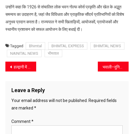
उन्होंने कहा कि 1926 से संचालित लोक भवन गोल्फ कोर्स प्रकृति और खेल के अद्भुत
समन्वय का उदाहरण है, जहां जैव विविधता और प्राकृतिक सौंदर्य प्रतिभागियों को विशेष
अनुभव प्रदान करता है। राज्यपाल ने सभी खिलाड़ियों, आयोजकों, प्रायोजकों और
स्थानीय प्रशासन को सफल आयोजन के लिए बधाई दी।
Tagged
Bhimtal
BHIMTAL EXPRESS
BHIMTAL NEWS
NAINITAL NEWS
भीमताल
Post
हल्द्वानी में जनता दरबार: मुख्यमंत्री धामी ने सुनीं समस्याएं, अधिकारियों को दिए त्वरित समाधान के निर्देश
भवाली–दुनिखाल मार्ग हादसे पर सख्त एक्शन: मजिस्ट्रियल जांच के आदेश, 8 जून तक आमजन से मांगे साक्ष्य
navigation
Leave a Reply
Your email address will not be published.
Required fields
are marked
*
Comment
*