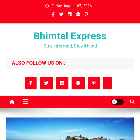
Skip
Friday, August 07, 2026
to
content
Bhimtal Express
Stay Informed, Stay Ahead
ALSO FOLLOW US ON :