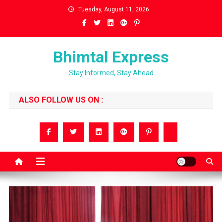
Skip
Tuesday, August 11, 2026
to
content
Bhimtal Express
Stay Informed, Stay Ahead
ALSO FOLLOW US ON :