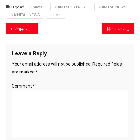
Tagged
Bhimtal
BHIMTAL EXPRESS
BHIMTAL NEWS
NAINITAL NEWS
भीमताल
Post
विधायक कैड़ा ने किया पस्या नदी पर बन रहे पुल का निरीक्षण
विकास भवन भीमताल में अंतर्राष्ट्रीय योग दिवस की तैयारी के तहत तीसरे दिन भी हुआ योगाभ्यास
navigation
Leave a Reply
Your email address will not be published.
Required fields
are marked
*
Comment
*