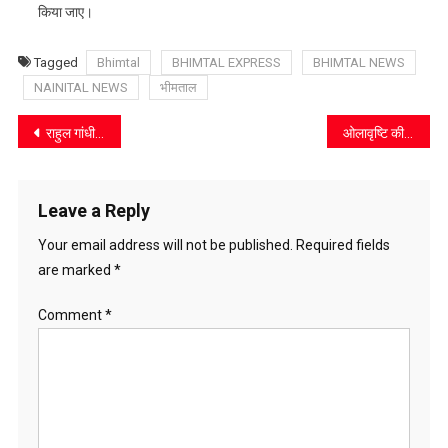
किया जाए।
Tagged
Bhimtal
BHIMTAL EXPRESS
BHIMTAL NEWS
NAINITAL NEWS
भीमताल
Post
राहुल गांधी की अल्मोड़ा जनसभा को सफल बनाने में जुटी कांग्रेस, ओखलकांडा में किया जनसंपर्क
ओलावृष्टि की मार से धारी के किसान बेहाल, बाजार मूल्य के हिसाब से मुआवजे की मांग
navigation
Leave a Reply
Your email address will not be published.
Required fields
are marked
*
Comment
*