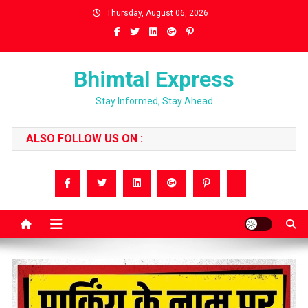
Skip
Thursday, August 06, 2026
to
content
Bhimtal Express
Stay Informed, Stay Ahead
ALSO FOLLOW US ON :