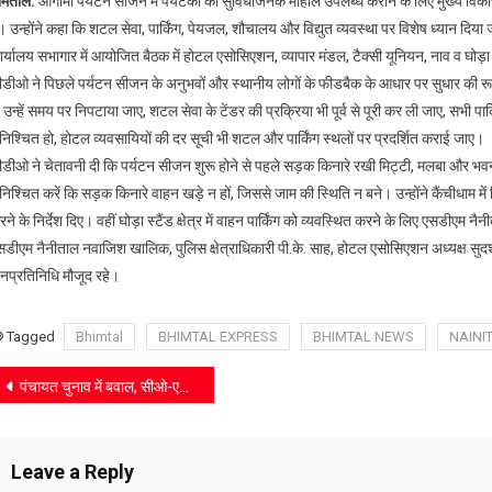
ीमताल:
आगामी पर्यटन सीजन में पर्यटकों को सुविधाजनक माहौल उपलब्ध कराने के लिए मुख्य विका
सीजन
ं। उन्होंने कहा कि शटल सेवा, पार्किंग, पेयजल, शौचालय और विद्युत व्यवस्था पर विशेष ध्यान द
में
र्यालय सभागार में आयोजित बैठक में होटल एसोसिएशन, व्यापार मंडल, टैक्सी यूनियन, नाव व घोड़ा
शटल
डीओ ने पिछले पर्यटन सीजन के अनुभवों और स्थानीय लोगों के फीडबैक के आधार पर सुधार की रूपरेखा
सेवा,
पार्किंग
ं, उन्हें समय पर निपटाया जाए, शटल सेवा के टेंडर की प्रक्रिया भी पूर्व से पूरी कर ली जाए, सभी प
और
ुनिश्चित हो, होटल व्यवसायियों की दर सूची भी शटल और पार्किंग स्थलों पर प्रदर्शित कराई जाए।
मूलभूत
ीडीओ ने चेतावनी दी कि पर्यटन सीजन शुरू होने से पहले सड़क किनारे रखी मिट्टी, मलबा और भ
सुविधाओं
निश्चित करें कि सड़क किनारे वाहन खड़े न हों, जिससे जाम की स्थिति न बने। उन्होंने कैंचीधाम में निर
पर
ने के निर्देश दिए। वहीं घोड़ा स्टैंड क्षेत्र में वाहन पार्किंग को व्यवस्थित करने के लिए एसडीए
फोकस
सडीएम नैनीताल नवाजिश खालिक, पुलिस क्षेत्राधिकारी पी.के. साह, होटल एसोसिएशन अध्यक्ष सु
नप्रतिनिधि मौजूद रहे।
Tagged
Bhimtal
BHIMTAL EXPRESS
BHIMTAL NEWS
NAINI
Post
पंचायत चुनाव में बवाल, सीओ-एसओ का तबादला तय
navigation
Leave a Reply