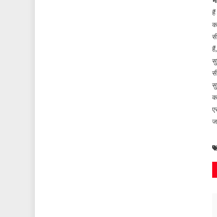
भ
है
का
सी
है
स
स
सु
कर
ए
ज