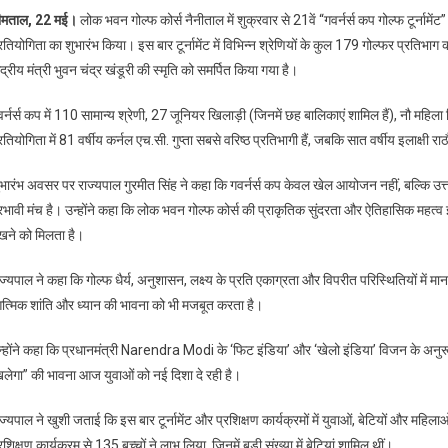
के
ीमताल, 22 मई।
लोक भवन गोल्फ कोर्स नैनीताल में शुक्रवार से 21वें “गवर्नर्स कप गोल्फ टूर्न
साथ
रतियोगिता का शुभारंभ किया। इस बार टूर्नामेंट में विभिन्न श्रेणियों के कुल 179 गोल्फर प्रतिभाग कर 
शुरू
ंद्रीय मंत्री भुवन चंद्र खंडूरी की स्मृति को समर्पित किया गया है।
हुआ
गवर्नर्स
र्नर्स कप में 110 सामान्य श्रेणी, 27 जूनियर खिलाड़ी (जिनमें छह बालिकाएं शामिल हैं), नौ महिला
कप,
रतियोगिता में 81 वर्षीय कर्नल एच.सी. गुप्ता सबसे वरिष्ठ प्रतिभागी हैं, जबकि सात वर्षीय इलाक्षी र
राज्यपाल
ने
ुभारंभ अवसर पर राज्यपाल गुरमीत सिंह ने कहा कि गवर्नर्स कप केवल खेल आयोजन नहीं, बल्कि उत्
किया
रभावी मंच है। उन्होंने कहा कि लोक भवन गोल्फ कोर्स की प्राकृतिक सुंदरता और ऐतिहासिक महत्व इस
टी-
ऑफ
ेखने को मिलता है।
ज्यपाल ने कहा कि गोल्फ धैर्य, अनुशासन, लक्ष्य के प्रति एकाग्रता और विपरीत परिस्थितियों में 
त्मिक शांति और ध्यान की भावना को भी मजबूत करता है।
न्होंने कहा कि प्रधानमंत्री Narendra Modi के ‘फिट इंडिया’ और ‘खेलो इंडिया’ विजन के अनुरूप 
िलेगा” की भावना आज युवाओं को नई दिशा दे रही है।
ज्यपाल ने खुशी जताई कि इस बार टूर्नामेंट और प्रशिक्षण कार्यक्रमों में युवाओं, बेटियों और महिला
रशिक्षण कार्यक्रम से 135 बच्चों ने लाभ लिया, जिनमें बड़ी संख्या में बेटियां शामिल थीं।