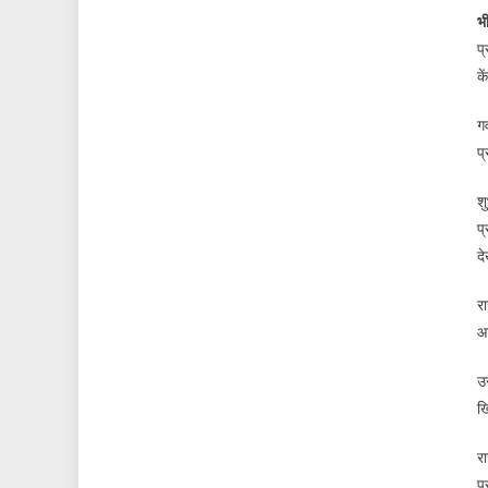
भ
प्
के
गव
प्
श
प्
द
रा
आ
उ
ख
रा
प्