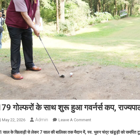
79 गोल्फरों के साथ शुरू हुआ गवर्नर्स कप, राज्य
Admin
On
May 22, 2026
Leave A Comment
179
 साल के खिलाड़ी से लेकर 7 साल की बालिका तक मैदान में, स्व. भुवन चंद्र खंडूड़ी को समर्पित टूर्
गोल्फरों