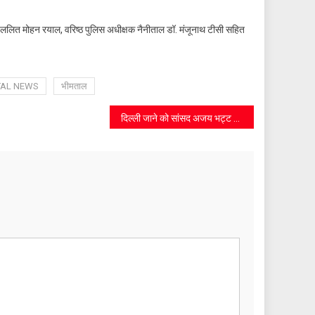
ललित मोहन रयाल, वरिष्ठ पुलिस अधीक्षक नैनीताल डॉ. मंजूनाथ टीसी सहित
TAL NEWS
भीमताल
दिल्ली जाने को सांसद अजय भट्ट ने चुनी रोडवेज बस, दिया ईंधन बचाने का संदेश