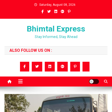
Skip
Saturday, August 08, 2026
to
content
Bhimtal Express
Stay Informed, Stay Ahead
ALSO FOLLOW US ON :