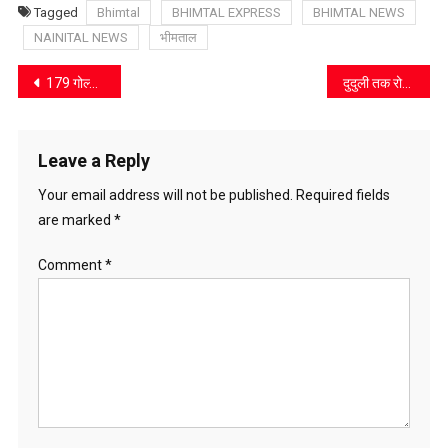
Tagged
Bhimtal
BHIMTAL EXPRESS
BHIMTAL NEWS
NAINITAL NEWS
भीमताल
Post
179 गोल्फरों के साथ शुरू हुआ गवर्नर्स कप, राज्यपाल ने किया टी-ऑफ
दुदुली तक रोडवेज सेवा बढ़ाने की उठी मांग, कांग्रेस नेता मनोज शर्मा ने मण्डलीय प्रबंधक को सौंपा ज्ञापन
navigation
Leave a Reply
Your email address will not be published.
Required fields
are marked
*
Comment
*