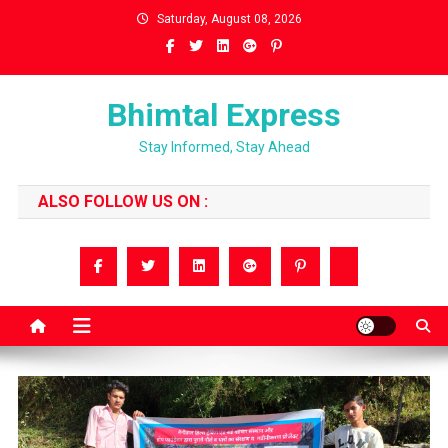
Skip
Saturday, August 08, 2026
to
content
Bhimtal Express
Stay Informed, Stay Ahead
ALSO FOLLOW US ON :