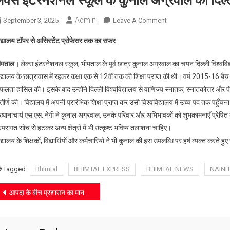
ेक्स इंटरनेशनल स्कूल के कुनाल अग्रवाल का दिल्ली
Admin
On
September 3, 2025
Leave A Comment
लेक्स
िद्यालय टॉपर से असिस्टेंट प्रोफेसर तक का सफर
इंटरनेशनल
स्कूल
ीमताल।
लेक्स इंटरनेशनल स्कूल, भीमताल के पूर्व छात्र कुनाल अग्रवाल का चयन दिल्ली विश्वविद्य
के
द्यालय के छात्रावास में रहकर कक्षा एक से 12वीं तक की शिक्षा प्राप्त की थी। वर्ष 2015-16 बैच म
कुनाल
लता हासिल की। इसके बाद उन्होंने दिल्ली विश्वविद्यालय से वाणिज्य स्नातक, स्नातकोत्तर और पीएचड
अग्रवाल
्तीर्ण की। विद्यालय में अपनी प्रारंभिक शिक्षा प्राप्त कर उसी विश्वविद्यालय में उच्च पद तक पहुँचना
का
दिल्ली
रधानाचार्य एस.एस. नेगी ने कुनाल अग्रवाल, उनके परिवार और अभिभावकों को शुभकामनाएँ प्रेषित की
विश्वविद्यालय
ंपरागत सोच से हटकर अन्य क्षेत्रों में भी उत्कृष्ट भविष्य तलाशना चाहिए।
में
द्यालय के शिक्षकों, विद्यार्थियों और कर्मचारियों ने भी कुनाल की इस उपलब्धि पर हर्ष व्यक्त करते हुए
चयन
Tagged
Bhimtal
BHIMTAL EXPRESS
BHIMTAL NEWS
NAINI
Post
आपदा के बीच प्रशासन का मानवीय चेहरा
navigation