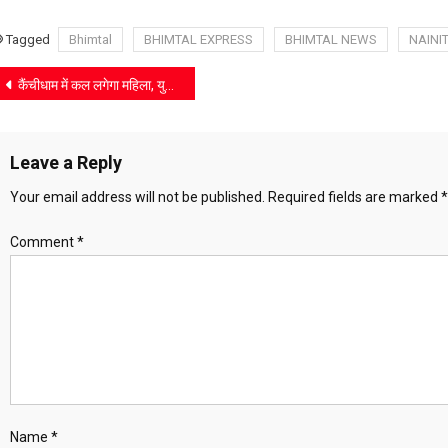
Tagged
Bhimtal
BHIMTAL EXPRESS
BHIMTAL NEWS
NAINI
Post
कैंचीधाम में कल लगेगा महिला, युवा एवं सैनिक कल्याण बहुउद्देशीय जनसेवा शिविर
navigation
Leave a Reply
Your email address will not be published.
Required fields are marked
*
Comment
*
Name
*