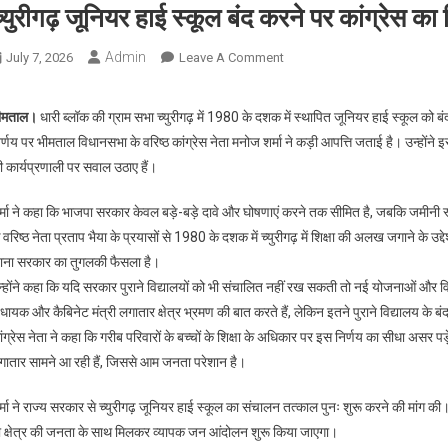
्युरीगढ़ जूनियर हाई स्कूल बंद करने पर कांग्रेस का
Admin
On
July 7, 2026
Leave A Comment
च्युरीगढ़
जूनियर
ीमताल।
धारी ब्लॉक की ग्राम सभा च्युरीगढ़ में 1980 के दशक में स्थापित जूनियर हाई स्कूल को बंद
हाई
र्णय पर भीमताल विधानसभा के वरिष्ठ कांग्रेस नेता मनोज शर्मा ने कड़ी आपत्ति जताई है। उन्हों
स्कूल
ी कार्यप्रणाली पर सवाल उठाए हैं।
बंद
करने
्मा ने कहा कि भाजपा सरकार केवल बड़े-बड़े दावे और घोषणाएं करने तक सीमित है, जबकि जमीनी स्तर
पर
 वरिष्ठ नेता प्रताप भैया के प्रयासों से 1980 के दशक में च्युरीगढ़ में शिक्षा की अलख जगाने के उ
कांग्रेस
ाना सरकार का तुगलकी फैसला है।
का
न्होंने कहा कि यदि सरकार पुराने विद्यालयों को भी संचालित नहीं रख सकती तो नई योजनाओं और विक
विरोध,
मनोज
धायक और कैबिनेट मंत्री लगातार क्षेत्र भ्रमण की बात करते हैं, लेकिन इतने पुराने विद्यालय के बं
शर्मा
ंग्रेस नेता ने कहा कि गरीब परिवारों के बच्चों के शिक्षा के अधिकार पर इस निर्णय का सीधा असर प
ने
गातार सामने आ रही हैं, जिससे आम जनता परेशान है।
सरकार
को
्मा ने राज्य सरकार से च्युरीगढ़ जूनियर हाई स्कूल का संचालन तत्काल पुनः शुरू करने की मांग की
घेरा
ो क्षेत्र की जनता के साथ मिलकर व्यापक जन आंदोलन शुरू किया जाएगा।