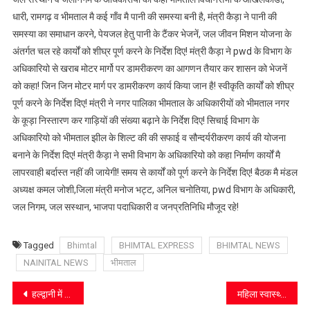
अधिकारीयों
धारी, रामगढ़ व भीमताल मै कई गाँव मै पानी की समस्या बनी है, मंत्री कैड़ा ने पानी की
की
समस्या का समाधान करने, पेयजल हेतु पानी के टैंकर भेजनें, जल जीवन मिशन योजना के
ली
अंतर्गत चल रहे कार्यों को शीघ्र पूर्ण करने के निर्देश दिए! मंत्री कैड़ा ने pwd के विभाग के
बैठक
अधिकारियो से खराब मोटर मार्गो पर डामरीकरण का आगणन तैयार कर शासन को भेजनें
समस्याओं
को कहा! जिन जिन मोटर मार्ग पर डामरीकरण कार्य किया जान है! स्वीकृति कार्यों को शीघ्र
का
पूर्ण करने के निर्देश दिए! मंत्री ने नगर पालिका भीमताल के अधिकारीयों को भीमताल नगर
समाधान
के कूड़ा निस्तारण कर गाड़ियों की संख्या बढ़ाने के निर्देश दिए! सिचाई विभाग के
करने
अधिकारियो को भीमताल झील के शिल्ट की की सफाई व सौन्दर्यरीकरण कार्य की योजना
के
बनाने के निर्देश दिए! मंत्री कैड़ा ने सभी विभाग के अधिकारियो को कहा निर्माण कार्यों मै
दिए
लापरवाही बर्दास्त नहीं की जायेगी! समय से कार्यों को पूर्ण करने के निर्देश दिए! बैठक मै मंडल
निर्देश
अध्यक्ष कमल जोशी,जिला मंत्री मनोज भट्ट, अनिल चनोतिया, pwd विभाग के अधिकारी,
जल निगम, जल सस्थान, भाजपा पदाधिकारी व जनप्रतिनिधि मौजूद रहे!
Tagged
Bhimtal
BHIMTAL EXPRESS
BHIMTAL NEWS
NAINITAL NEWS
भीमताल
Post
हल्द्वानी में बाल विकास योजनाओं की समीक्षा, आयोग सदस्य योगेश सिंह रजवार ने दिए जरूरी निर्देश
महिला स्वास्थ्य जागरूकता कार्यक्रम आयोजित, स्वास्थ्य के प्रति सजग रहने का दिया संदेश