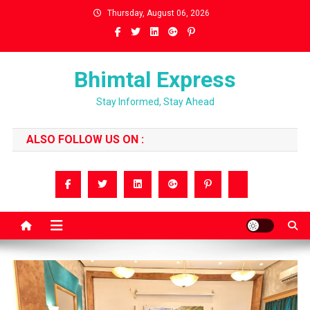
Skip
Thursday, August 06, 2026
to
content
Bhimtal Express
Stay Informed, Stay Ahead
ALSO FOLLOW US ON :