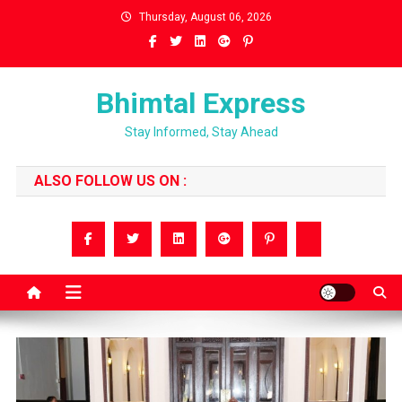
Skip
Thursday, August 06, 2026
to
content
Bhimtal Express
Stay Informed, Stay Ahead
ALSO FOLLOW US ON :