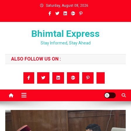
Skip
Saturday, August 08, 2026
to
content
Bhimtal Express
Stay Informed, Stay Ahead
ALSO FOLLOW US ON :