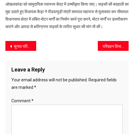
व
ओखलकांडा को सामुदायिक स्वास्थ्य केंद्र में उच्चीकृत किया जाए। सड़कों की बदहाली का
सड़कों
मुद्दा उठाते हुए विधायक कैड़ा ने पीडब्ल्यूडी मंत्री सतपाल महाराज से मुलाकात कर भीमताल
का
विधानसभा क्षेत्र में लंबित मोटर मार्गों का निर्माण कार्य पूरा करने, मोटर मार्गों पर डामरीकरण
मुद्दा
कराने और आपदा से क्षतिग्रस्त सड़कों के त्वरित सुधार की मांग भी की।
Post
चुनाव परिणामों पर जुलूस व नारेबाज़ी पर प्रतिबंध
परिवहन विभाग की प्रवर्तन कार्रवाई : 87 वाहनों के चालान, 4 वाहन सीज
navigation
Leave a Reply
Your email address will not be published.
Required fields
are marked
*
Comment
*