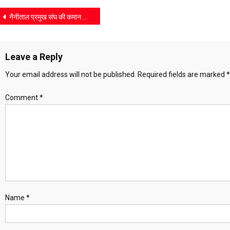
Post
नैनीताल प्रमुख संघ की कमान डॉ. हरीश सिंह बिष्ट को, सर्वसम्मति से चुने गए अध्यक्ष
navigation
Leave a Reply
Your email address will not be published.
Required fields are marked
*
Comment
*
Name
*