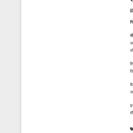
न
भ
आ
य
शि
व
ब
ज
इ
म