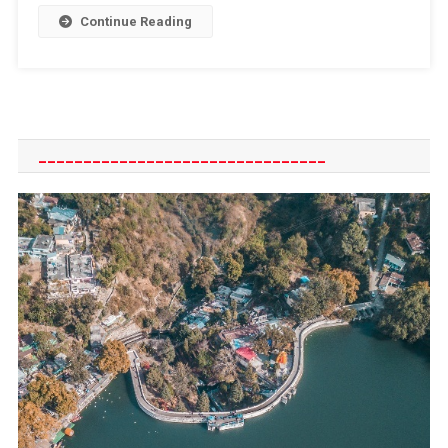
बैच
Continue Reading
के
यात्री
भीमताल
से
रवाना
________________________________