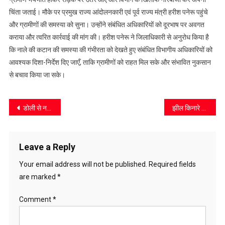
भयभीत,
चिंता जताई। मौके पर प्रमुख राज्य आंदोलनकारी एवं पूर्व राज्य मंत्री हरीश पनेरू पहुंचे
सड़क
और ग्रामीणों की समस्या को सुना। उन्होंने संबंधित अधिकारियों को दूरभाष पर अवगत
पर
कराया और त्वरित कार्रवाई की मांग की। हरीश पनेरू ने जिलाधिकारी से अनुरोध किया है
उतर
कि नाले की कटान की समस्या की गंभीरता को देखते हुए संबंधित विभागीय अधिकारियों को
आए
आवश्यक दिशा-निर्देश दिए जाएँ, ताकि ग्रामीणों को राहत मिल सके और संभावित नुकसान
से बचाव किया जा सके।
Post
डोली से नदी पार कर अस्पताल पहुंची बीमार महिला
झील किनारे वृक्षारोपण कर मनाया पूरन बृजवासी ने अनूठा जन्मदिन
navigation
Leave a Reply
Your email address will not be published.
Required fields
are marked
*
Comment
*