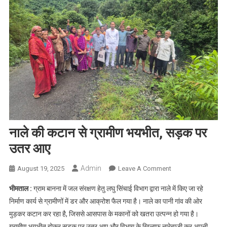
नाले की कटान से ग्रामीण भयभीत, सड़क पर
उतर आए
Admin
On
August 19, 2025
Leave A Comment
नाले
भीमताल :
ग्राम बानना में जल संरक्षण हेतु लघु सिंचाई विभाग द्वारा नाले में किए जा रहे
की
निर्माण कार्य से ग्रामीणों में डर और आक्रोश फैल गया है। नाले का पानी गांव की ओर
कटान
मुड़कर कटान कर रहा है, जिससे आसपास के मकानों को खतरा उत्पन्न हो गया है।
से
ग्रामीण भयभीत होकर सड़क पर उतर आए और विभाग के खिलाफ नारेबाजी कर अपनी
ग्रामीण