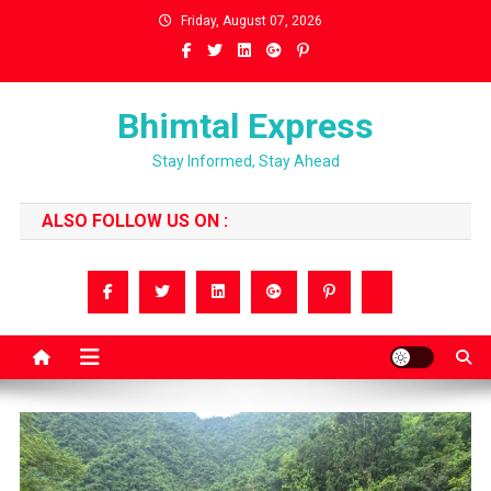
Skip
Friday, August 07, 2026
to
content
Bhimtal Express
Stay Informed, Stay Ahead
ALSO FOLLOW US ON :