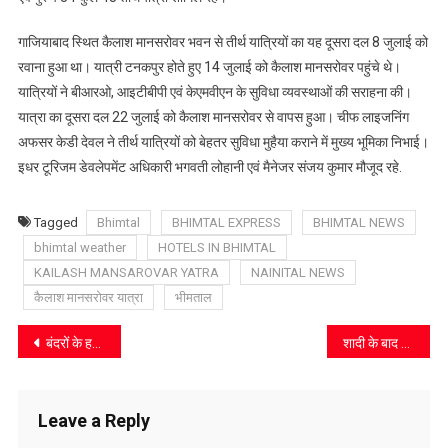
गाजियाबाद स्थित कैलाश मानसरोवर भवन से तीर्थ यात्रियों का यह दूसरा दल 8 जुलाई को
रवाना हुआ था। यात्री टनकपुर होते हुए 14 जुलाई को कैलाश मानसरोवर पहुंचे थे।
यात्रियों ने बीआरओ, आइटीबीपी एवं केएमवीएन के सुविधा व्यवस्थाओं की सराहना की।
यात्रा का दूसरा दल 22 जुलाई को कैलाश मानसरोवर से वापस हुआ। चीफ लाइजनिंग
अफसर केडी देवल ने तीर्थ यात्रियों को बेहतर सुविधा मुहैया कराने में मुख्य भूमिका निभाई।
इधर टूरिजम डेवलेपमेंट अधिकारी भगवती लोहानी एवं मैनेजर संजय कुमार मौजूद रहे.
Tagged
Bhimtal
BHIMTAL EXPRESS
BHIMTAL NEWS
bhimtal weather
HOTELS IN BHIMTAL
KAILASH MANSAROVAR YATRA
NAINITAL NEWS
कैलाश मानसरोवर यात्रा
भीमताल
Post
बंदरों के हमले से घायल हुए पद्मश्री मठपाल
शादी के बाद वापस नहीं लौटी डॉक्टर पर विभाग करेगा कार्यवाही
navigation
Leave a Reply