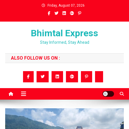
Skip
Friday, August 07, 2026
to
content
Bhimtal Express
Stay Informed, Stay Ahead
ALSO FOLLOW US ON :