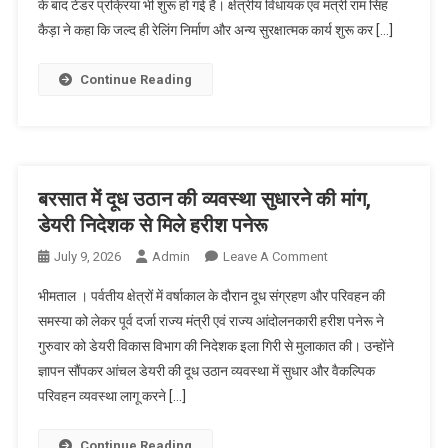
के बाद टेंडर प्रक्रिया भी शुरू हो गई है। क्षेत्रीय विधायक एवं मंत्री राम सिंह
मार्ग
कैड़ा ने कहा कि जल्द ही रेलिंग निर्माण और अन्य सुरक्षात्मक कार्य शुरू कर […]
पर
सुरक्षात्मक
कार्य
Continue Reading
के
लिए
60
लाख
मंजूर
बरसात में दूध उठान की व्यवस्था सुधारने की मांग,
डेयरी निदेशक से मिले हरीश पनेरू
On
July 9, 2026
Admin
Leave A Comment
बरसात
भीमताल । पर्वतीय क्षेत्रों में वर्षाकाल के दौरान दूध संग्रहण और परिवहन की
में
समस्या को लेकर पूर्व दर्जा राज्य मंत्री एवं राज्य आंदोलनकारी हरीश पनेरू ने
दूध
गुरुवार को डेयरी विकास विभाग की निदेशक इला गिरी से मुलाकात की। उन्होंने
उठान
ज्ञापन सौंपकर आंचल डेयरी की दूध उठान व्यवस्था में सुधार और वैकल्पिक
की
व्यवस्था
परिवहन व्यवस्था लागू करने […]
सुधारने
की
Continue Reading