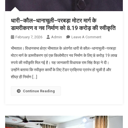
धारी–कौल–धानाचुली–परबड़ा मोटर मार्ग के
डामरीकरण व नव निर्माण को 8.19 करोड़ की स्वीकृति
On
February 7, 2026
Admin
Leave A Comment
धारी–
भीमताल। विधानसभा क्षेत्र भीमताल के अंतर्गत धारी से कौल–धानाचुली–परबड़ा
कौल–
मोटर मार्ग के डामरीकरण एवं एक किलोमीटर नव निर्माण के लिए 8 करोड़ 19 लाख
धानाचुली–
रुपये की स्वीकृति मिल गई है। यह जानकारी विधायक राम सिंह कैड़ा ने दी।
परबड़ा
उन्होंने बताया कि स्वीकृत कार्यों के लिए टेंडर प्रक्रिया प्रारंभ हो चुकी है और
मोटर
मार्ग
शीघ्र ही निर्माण […]
के
डामरीकरण
Continue Reading
व
नव
निर्माण
को
8.19