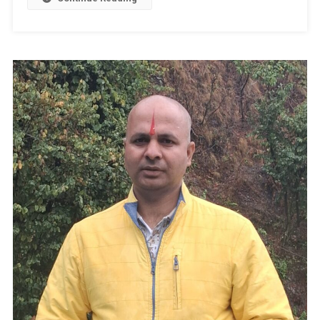
मांग,
डेयरी
निदेशक
से
मिले
हरीश
पनेरू