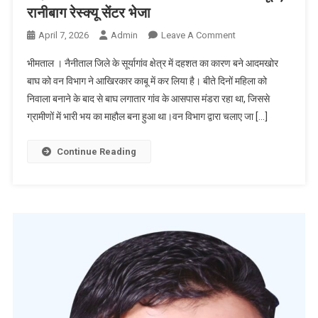
रानीबाग रेस्क्यू सेंटर भेजा
On
April 7, 2026
Admin
Leave A Comment
महिला
भीमताल । नैनीताल जिले के सूर्यागांव क्षेत्र में दहशत का कारण बने आदमखोर
को
बाघ को वन विभाग ने आखिरकार काबू में कर लिया है। बीते दिनों महिला को
निवाला
निवाला बनाने के बाद से बाघ लगातार गांव के आसपास मंडरा रहा था, जिससे
बनाने
ग्रामीणों में भारी भय का माहौल बना हुआ था।वन विभाग द्वारा चलाए जा […]
वाला
आदमखोर
बाघ
Continue Reading
काबू
में,
रानीबाग
रेस्क्यू
सेंटर
भेजा