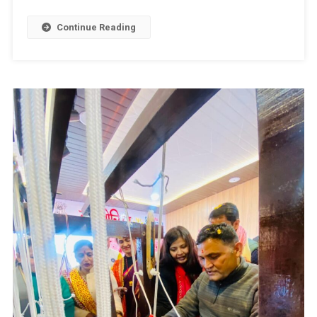
विधायक
कैड़ा,
Continue Reading
ग्रामीणों
की
समस्याएं
सुनीं