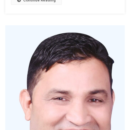
Continue Reading
की
गरिमा
के
अनुरूप
करना
चाहिए
था
व्यवहार
:
कैड़ा