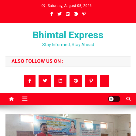
Skip
Saturday, August 08, 2026
to
content
Bhimtal Express
Stay Informed, Stay Ahead
ALSO FOLLOW US ON :