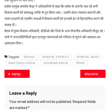
तक पहुंचाने पर जोर दिया।
का
ब्लॉक प्रमुख कमलेश कैड़ा ने अधिकारियों से कहा कि ब्लॉक के अंतर्गत चल रहे सभी
हुआ
विकास कार्यों को समयबद्ध तरीके से पूरा किया जाए। उन्होंने क्षेत्र पंचायत सदस्यों और
सम्मान
ग्राम प्रधानों को ग्रामीण सभाओं में विकास कार्यों को प्रभावी ढंग से क्रियान्वित करने की
सलाह दी।
बैठक में मुख्य विकास अधिकारी, डीडीओ और जिले के अन्य विभागीय अधिकारी मौजूद रहे।
सभी ने जनप्रतिनिधियों द्वारा प्रस्तुत समस्याओं को गंभीरता से सुनने और समाधान का
आश्वासन दिया।
Tagged
Bhimtal
BHIMTAL EXPRESS
BHIMTAL NEWS
RAM SINGH KAIDA
VIDHAYAK KAIDA
भीमताल
Post
अमृतपुर और अमिया डहरा बूथों पर भाजपा ने किया बूथ समिति का गठन
ओखलकांडा में नशे पर लगाएंगे अंकुश
navigation
Leave a Reply
Your email address will not be published.
Required fields
are marked
*