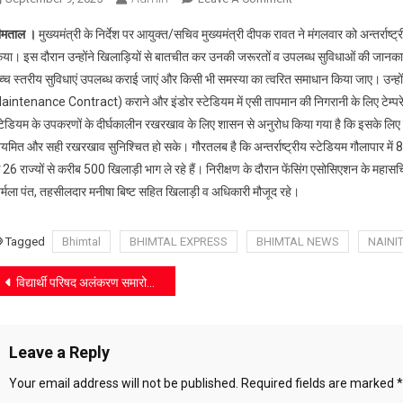
आयुक्त/
ीमताल ।
मुख्यमंत्री के निर्देश पर आयुक्त/सचिव मुख्यमंत्री दीपक रावत ने मंगलवार को अन्तर्राष्
सचिव
या। इस दौरान उन्होंने खिलाड़ियों से बातचीत कर उनकी जरूरतों व उपलब्ध सुविधाओं की जानकारी ल
मुख्यमंत्री
च्च स्तरीय सुविधाएं उपलब्ध कराई जाएं और किसी भी समस्या का त्वरित समाधान किया जाए। उन्
दीपक
aintenance Contract) कराने और इंडोर स्टेडियम में एसी तापमान की निगरानी के लिए टेम्परेचर मॉ
रावत
ने
्टेडियम के उपकरणों के दीर्घकालीन रखरखाव के लिए शासन से अनुरोध किया गया है कि इसके लिए
अन्तर्राष्ट्रीय
ियमित और सही रखरखाव सुनिश्चित हो सके। गौरतलब है कि अन्तर्राष्ट्रीय स्टेडियम गौलापार में 8
स्टेडियम
े 26 राज्यों से करीब 500 खिलाड़ी भाग ले रहे हैं। निरीक्षण के दौरान फेंसिंग एसोसिएशन के महा
गौलापार
िर्मला पंत, तहसीलदार मनीषा बिष्ट सहित खिलाड़ी व अधिकारी मौजूद रहे।
में
फेंसिंग
Tagged
Bhimtal
BHIMTAL EXPRESS
BHIMTAL NEWS
NAINI
प्रतियोगिता
का
Post
विद्यार्थी परिषद अलंकरण समारोह में छात्रों ने संभाली जिम्मेदारी, प्राचार्या ने दिलाई शपथ
लिया
जायजा
navigation
Leave a Reply
Your email address will not be published.
Required fields are marked
*