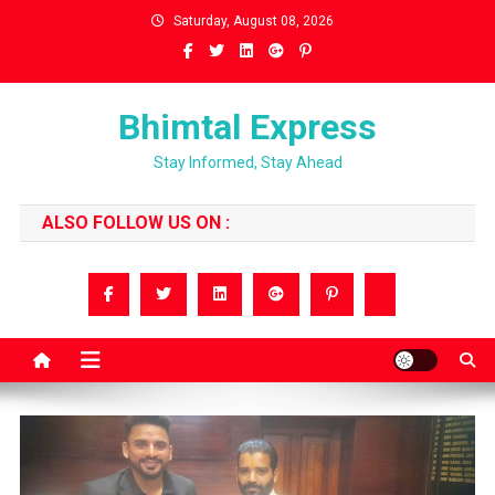
Skip
Saturday, August 08, 2026
to
content
Bhimtal Express
Stay Informed, Stay Ahead
ALSO FOLLOW US ON :