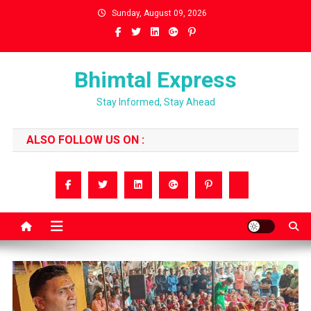
Skip
Sunday, August 09, 2026
to
content
Bhimtal Express
Stay Informed, Stay Ahead
ALSO FOLLOW US ON :