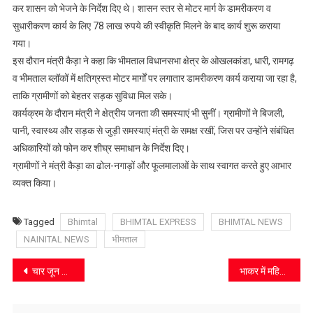
का
कर शासन को भेजने के निर्देश दिए थे। शासन स्तर से मोटर मार्ग के डामरीकरण व
शिलान्यास,
सुधारीकरण कार्य के लिए 78 लाख रुपये की स्वीकृति मिलने के बाद कार्य शुरू कराया
78
गया।
लाख
इस दौरान मंत्री कैड़ा ने कहा कि भीमताल विधानसभा क्षेत्र के ओखलकांडा, धारी, रामगढ़
की
व भीमताल ब्लॉकों में क्षतिग्रस्त मोटर मार्गों पर लगातार डामरीकरण कार्य कराया जा रहा है,
लागत
ताकि ग्रामीणों को बेहतर सड़क सुविधा मिल सके।
से
कार्यक्रम के दौरान मंत्री ने क्षेत्रीय जनता की समस्याएं भी सुनीं। ग्रामीणों ने बिजली,
होगा
पानी, स्वास्थ्य और सड़क से जुड़ी समस्याएं मंत्री के समक्ष रखीं, जिस पर उन्होंने संबंधित
सुधारीकरण
अधिकारियों को फोन कर शीघ्र समाधान के निर्देश दिए।
ग्रामीणों ने मंत्री कैड़ा का ढोल-नगाड़ों और फूलमालाओं के साथ स्वागत करते हुए आभार
व्यक्त किया।
Tagged
Bhimtal
BHIMTAL EXPRESS
BHIMTAL NEWS
NAINITAL NEWS
भीमताल
Post
चार जून को होगा जंगलिया गांव इंटर कॉलेज का वार्षिकोत्सव, जनप्रतिनिधियों को भेजा गया निमंत्रण
भाकर में महिला डेयरी का शुभारंभ, ग्रामीणों को मिली बड़ी राहत
navigation