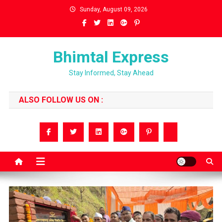
Skip
Sunday, August 09, 2026
to
content
Bhimtal Express
Stay Informed, Stay Ahead
ALSO FOLLOW US ON :