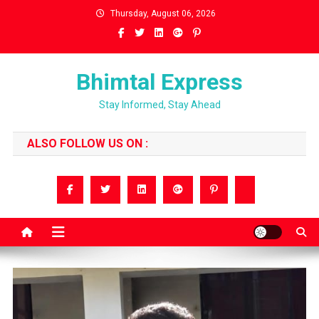
Skip
Thursday, August 06, 2026
to
content
Bhimtal Express
Stay Informed, Stay Ahead
ALSO FOLLOW US ON :