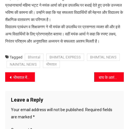
आर्या
प्रधानाचार्या महिमा भट्ट ने मयंक आर्या को इस उपलब्धि पर बधाई देते हुए उनके उज्ज्वल
का
भविष्य की कामना की। उन्होंने कहा कि यह सफलता विद्यार्थियों की मेहनत और विद्यालय के
एनएलएसआईयू
शैक्षणिक वातावरण का परिणाम है।
में
विद्यालय प्रबंधन व शिक्षकगण ने भी मयंक की उपलब्धि पर प्रसन्नता व्यक्त की और इसे
चयन,
अन्य विद्यार्थियों के लिए प्रेरणास्रोत बताया। वहीं मयंक आर्या ने कहा कि स्पष्ट लक्ष्य,
विद्यालय
निरंतर परिश्रम और अनुशासित अध्ययन से सफलता अवश्य मिलती है।
में
हर्ष
Tagged
Bhimtal
BHIMTAL EXPRESS
BHIMTAL NEWS
NAINITAL NEWS
भीमताल
Post
भीमताल में टेंपो ट्रैवलर खाई में गिरा, 16 छात्र घायल
बाघ के आतंक से भीमताल विधानसभा में दहशत, कांग्रेस नेता मनोज शर्मा ने डीएफओ से की मुलाकात, सौंपा ज्ञापन
navigation
Leave a Reply
Your email address will not be published.
Required fields
are marked
*