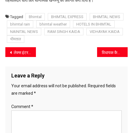
तहसीलदार धारी और थानाध्यक्ष खनस्यूं को अवगत करा दिया है।
धरने
पर
Tagged
Bhimtal
BHIMTAL EXPRESS
BHIMTAL NEWS
बैठेंगे
bhimtal rain
bhimtal weather
HOTELS IN BHIMTAL
ग्रामीण
NAINITAL NEWS
RAM SINGH KAIDA
VIDHAYAK KAIDA
भीमताल
Post
लेक्स इंटरनेशनल स्कूल में धूमधाम से मनाया गया 79वां स्वतंत्रता दिवस
विधायक कैड़ा ने खड़े होकर खुलवाया काठगोदाम–हैड़ाखान क्षतिग्रस्त मार्ग
navigation
Leave a Reply
Your email address will not be published.
Required fields
are marked
*
Comment
*