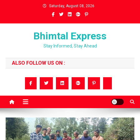
Skip
Saturday, August 08, 2026
to
content
Bhimtal Express
Stay Informed, Stay Ahead
ALSO FOLLOW US ON :