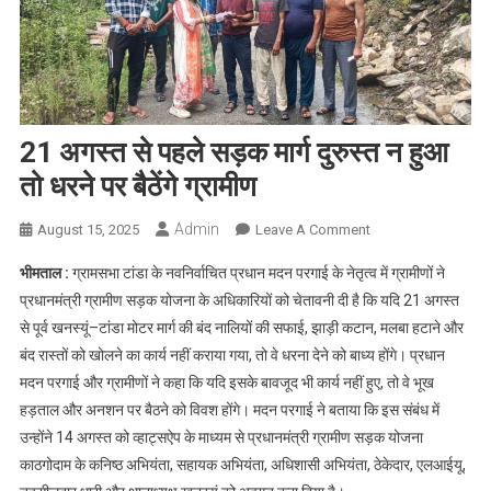
21 अगस्त से पहले सड़क मार्ग दुरुस्त न हुआ
तो धरने पर बैठेंगे ग्रामीण
Admin
On
August 15, 2025
Leave A Comment
21
भीमताल :
ग्रामसभा टांडा के नवनिर्वाचित प्रधान मदन परगाई के नेतृत्व में ग्रामीणों ने
अगस्त
प्रधानमंत्री ग्रामीण सड़क योजना के अधिकारियों को चेतावनी दी है कि यदि 21 अगस्त
से
से पूर्व खनस्यूं–टांडा मोटर मार्ग की बंद नालियों की सफाई, झाड़ी कटान, मलबा हटाने और
पहले
बंद रास्तों को खोलने का कार्य नहीं कराया गया, तो वे धरना देने को बाध्य होंगे। प्रधान
सड़क
मार्ग
मदन परगाई और ग्रामीणों ने कहा कि यदि इसके बावजूद भी कार्य नहीं हुए, तो वे भूख
दुरुस्त
हड़ताल और अनशन पर बैठने को विवश होंगे। मदन परगाई ने बताया कि इस संबंध में
न
उन्होंने 14 अगस्त को व्हाट्सऐप के माध्यम से प्रधानमंत्री ग्रामीण सड़क योजना
हुआ
काठगोदाम के कनिष्ठ अभियंता, सहायक अभियंता, अधिशासी अभियंता, ठेकेदार, एलआईयू,
तो