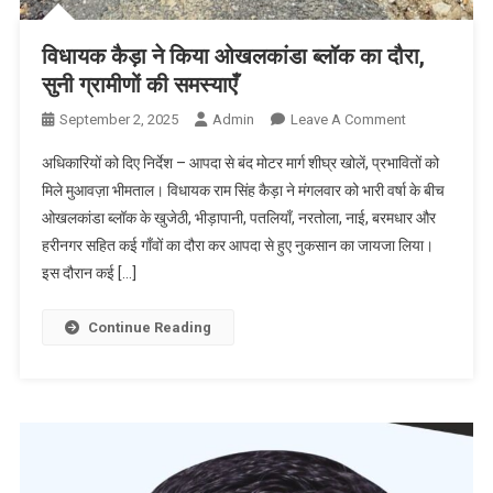
विधायक कैड़ा ने किया ओखलकांडा ब्लॉक का दौरा,
सुनी ग्रामीणों की समस्याएँ
On
September 2, 2025
Admin
Leave A Comment
विधायक
अधिकारियों को दिए निर्देश – आपदा से बंद मोटर मार्ग शीघ्र खोलें, प्रभावितों को
कैड़ा
मिले मुआवज़ा भीमताल। विधायक राम सिंह कैड़ा ने मंगलवार को भारी वर्षा के बीच
ने
ओखलकांडा ब्लॉक के खुजेठी, भीड़ापानी, पतलियाँ, नरतोला, नाई, बरमधार और
किया
हरीनगर सहित कई गाँवों का दौरा कर आपदा से हुए नुकसान का जायजा लिया।
ओखलकांडा
ब्लॉक
इस दौरान कई […]
का
दौरा,
Continue Reading
सुनी
ग्रामीणों
की
समस्याएँ