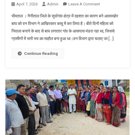
On
April 7, 2026
Admin
Leave A Comment
महिला
भीमताल । नैनीताल जिले के सूर्यागांव क्षेत्र में दहशत का कारण बने आदमखोर
को
बाघ को वन विभाग ने आखिरकार काबू में कर लिया है। बीते दिनों महिला को
निवाला
निवाला बनाने के बाद से बाघ लगातार गांव के आसपास मंडरा रहा था, जिससे
बनाने
ग्रामीणों में भारी भय का माहौल बना हुआ था।वन विभाग द्वारा चलाए जा […]
वाला
आदमखोर
बाघ
Continue Reading
काबू
में,
रानीबाग
रेस्क्यू
सेंटर
भेजा