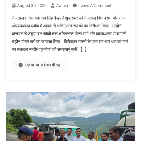
On
August 30, 2025
Admin
Leave A Comment
विधायक
भीमताल। विधायक राम सिंह कैड़ा ने शुक्रवार को भीमताल विधानसभा क्षेत्र के
कैड़ा
ओखलकांडा ब्लॉक में आपदा से क्षतिग्रस्त सड़कों का निरीक्षण किया।उन्होंने
ने
करायल से टकूरा वन चौकी तक क्षतिग्रस्त मोटर मार्ग और कालाआगर से चमोली-
किया
बड़ोन मोटर मार्ग का जायजा लिया। विशेषकर गलनी के पास बार-बार धंस रहे मार्ग
आपदा
से
पर रुककर उन्होंने ग्रामीणों की समस्याएं सुनीं। […]
क्षतिग्रस्त
मोटर
Continue Reading
मार्गों
का
निरीक्षण,
अधिकारियों
को
शीघ्र
डीपीआर
तैयार
करने
के