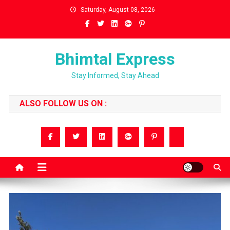
Skip
Saturday, August 08, 2026
to
content
Bhimtal Express
Stay Informed, Stay Ahead
ALSO FOLLOW US ON :