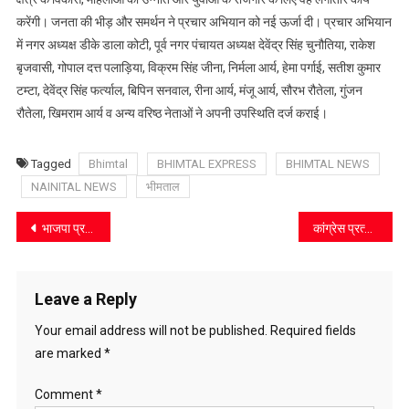
को
करेंगी। जनता की भीड़ और समर्थन ने प्रचार अभियान को नई ऊर्जा दी। प्रचार अभियान
जनता
में नगर अध्यक्ष डीके डाला कोटी, पूर्व नगर पंचायत अध्यक्ष देवेंद्र सिंह चुनौतिया, राकेश
का
बृजवासी, गोपाल दत्त पलाड़िया, विक्रम सिंह जीना, निर्मला आर्य, हेमा पर्गाई, सतीश कुमार
अपार
टम्टा, देवेंद्र सिंह फर्त्याल, बिपिन सनवाल, रीना आर्य, मंजू आर्य, सौरभ रौतेला, गुंजन
समर्थन
रौतेला, खिमराम आर्य व अन्य वरिष्ठ नेताओं ने अपनी उपस्थिति दर्ज कराई।
Tagged
Bhimtal
BHIMTAL EXPRESS
BHIMTAL NEWS
NAINITAL NEWS
भीमताल
Post
भाजपा प्रत्याशी कमला आर्य ने वार्ड 4 में किया जनसंपर्क
कांग्रेस प्रत्याशी टम्टा ने वार्ड नंबर 1 में किया चुनाव प्रचार
navigation
Leave a Reply
Your email address will not be published.
Required fields
are marked
*
Comment
*