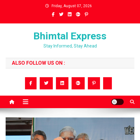
Skip
Friday, August 07, 2026
to
content
Bhimtal Express
Stay Informed, Stay Ahead
ALSO FOLLOW US ON :