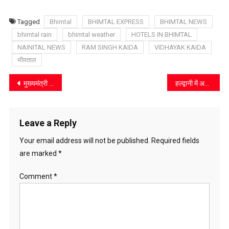
Tagged
Bhimtal
BHIMTAL EXPRESS
BHIMTAL NEWS
bhimtal rain
bhimtal weather
HOTELS IN BHIMTAL
NAINITAL NEWS
RAM SINGH KAIDA
VIDHAYAK KAIDA
भीमताल
Post
मुख्यमंत्री धामी ने उपराष्ट्रपति धनखड़ से की शिष्टाचार भेंट, राज्य विकास योजनाओं पर हुई चर्चा
हल्द्वानी में अतिक्रमण नोटिसों से मचा हड़कंप
navigation
Leave a Reply
Your email address will not be published.
Required fields
are marked
*
Comment
*