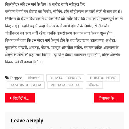
का
किलोमीटर लंबे इस मार्ग के लिए 19 करोड़ रुपये स्वीकृत किए।
निरीक्षण,
वर्तमान में मार्ग पर दीवारों का निर्माण, सोलिंग, और चौड़ीकरण का कार्य तेजी से चल रहा है।
मार्च
निरीक्षण के दौरान विधायक ने अधिकारियों को निर्देश दिया कि सभी कार्य गुणवत्तापूर्ण ढंग से
के
किए जाएं। उन्होंने यह भी कहा कि ठंड के मौसम में दीवारों के निर्माण, सोलिंग और
बाद
चौड़ीकरण का कार्य जारी रहेगा, जबकि डामरीकरण का कार्य मार्च के बाद शुरू होगा।
होगा
विधायक ने कहा कि इस मोटर मार्ग के पूर्ण होने के बाद छिड़ाखान, डालकन्या, अधोड़ा,
डामरीकरण
सुवाकोट, पोखरी, अमजड़, मीडार, पदमपुर और रीठा साहिब, चंपावत सहित आसपास के
शुरू
क्षेत्रों के लोगों को बड़ा लाभ मिलेगा। इससे न केवल आवागमन सुगम होगा, बल्कि क्षेत्रीय
विकास को भी बढ़ावा मिलेगा।
Tagged
Bhimtal
BHIMTAL EXPRESS
BHIMTAL NEWS
RAM SINGH KAIDA
VIDHAYAK KAIDA
भीमताल
Post
सिलौटी पंत में बाघ के आतंक के बाद विधायक कैड़ा की त्वरित कार्रवाई, मवेशियों के लिए पहुंचा चारा
विधायक कैड़ा ने किया मोटर मार्गो पर चल रहे निर्माण कार्यो का निरीक्षण
navigation
Leave a Reply