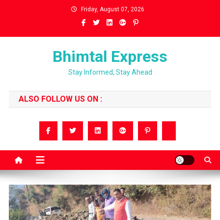
Skip
Friday, August 07, 2026
to
content
Bhimtal Express
Stay Informed, Stay Ahead
ALSO FOLLOW US ON :