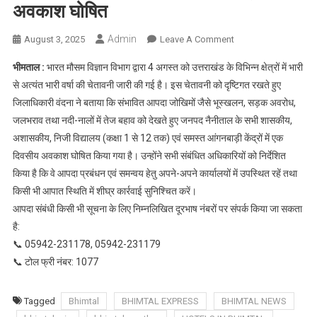
अवकाश घोषित
Admin
On
August 3, 2025
Leave A Comment
रेड
भीमताल :
भारत मौसम विज्ञान विभाग द्वारा 4 अगस्त को उत्तराखंड के विभिन्न क्षेत्रों में भारी
अलर्ट
से अत्यंत भारी वर्षा की चेतावनी जारी की गई है। इस चेतावनी को दृष्टिगत रखते हुए
के
जिलाधिकारी वंदना ने बताया कि संभावित आपदा जोखिमों जैसे भूस्खलन, सड़क अवरोध,
चलते
जलभराव तथा नदी-नालों में तेज बहाव को देखते हुए जनपद नैनीताल के सभी शासकीय,
4
अगस्त
अशासकीय, निजी विद्यालय (कक्षा 1 से 12 तक) एवं समस्त आंगनबाड़ी केंद्रों में एक
को
दिवसीय अवकाश घोषित किया गया है। उन्होंने सभी संबंधित अधिकारियों को निर्देशित
नैनीताल
किया है कि वे आपदा प्रबंधन एवं समन्वय हेतु अपने-अपने कार्यालयों में उपस्थित रहें तथा
जिले
किसी भी आपात स्थिति में शीघ्र कार्रवाई सुनिश्चित करें।
के
आपदा संबंधी किसी भी सूचना के लिए निम्नलिखित दूरभाष नंबरों पर संपर्क किया जा सकता
समस्त
है:
विद्यालयों
📞 05942-231178, 05942-231179
एवं
📞 टोल फ्री नंबर: 1077
आंगनबाड़ी
केंद्रों
में
Tagged
Bhimtal
BHIMTAL EXPRESS
BHIMTAL NEWS
अवकाश