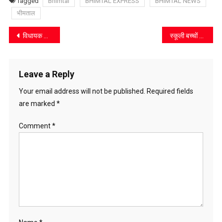
Tagged
Bhimtal
BHIMTAL EXPRESS
BHIMTAL NEWS
भीमताल
Post
विधायक कैड़ा ने मुख्यमंत्री से की क्षेत्रीय समस्याओं के समाधान की मांग
स्कूली बच्चों को दी जाएगी राष्ट्रीय सर्वेक्षण की जानकारी
navigation
Leave a Reply
Your email address will not be published.
Required fields
are marked
*
Comment
*