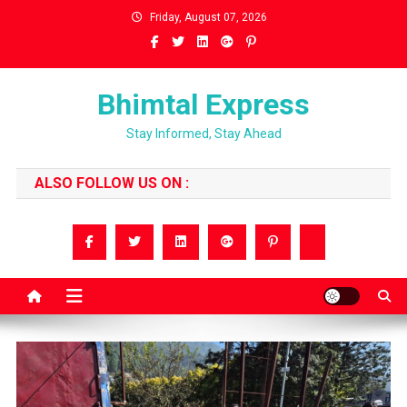
Skip
Friday, August 07, 2026
to
content
Bhimtal Express
Stay Informed, Stay Ahead
ALSO FOLLOW US ON :