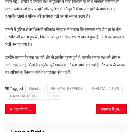
में
बदल गई। आरोप है कि एक पक्ष के युवकों ने रमेश किरौला के साथ जमकर मारपीट की।
मारपीट,
घटना कोतवाली के पास होने और पुलिस की मौजूदगी में मारपीट होने के दावों के बाद
रेस्टोरेंट
स्थानीय लोगों ने पुलिस की कार्यप्रणाली पर भी सवाल उठाए हैं।
संचालक
गंभीर
मामले में पुलिस क्षेत्राधिकारी रविकांत सेमवाल ने बताया कि सोमवार रात दो पक्षों के बीच
घायल
मारपीट की घटना हुई थी, जिसमें एक युवक गंभीर रूप से घायल हुआ है। उसे अस्पताल में
भर्ती कराया गया है।
उन्होंने बताया कि एक पक्ष की ओर से तहरीर प्राप्त हुई है, जबकि घायल पक्ष की ओर से
अभी तहरीर नहीं मिली है। पुलिस पूरे मामले की निष्पक्ष जांच कर रही है और जांच के आधार
पर दोषियों के खिलाफ विधिक कार्रवाई की जाएगी।
Tagged
Bhimtal
BHIMTAL EXPRESS
BHIMTAL NEWS
NAINITAL NEWS
भीमताल
Post
हल्द्वानी के विकास कार्यों में लापरवाही पर सख्त हुए मंत्री कैड़ा, सड़क खुदाई जल्द पूरी करने के निर्देश
बरसात में दूध उठान की व्यवस्था सुधारने की मांग, डेयरी निदेशक से मिले हरीश पनेरू
navigation