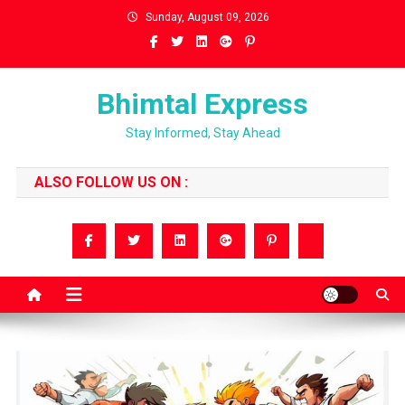
Skip
Sunday, August 09, 2026
to
content
Bhimtal Express
Stay Informed, Stay Ahead
ALSO FOLLOW US ON :